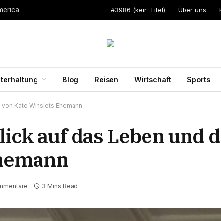
#3986 (kein Titel)
Über uns
merica
terhaltung
Blog
Reisen
Wirtschaft
Sports
ie von Kate Winslets Ehemann
lick auf das Leben und d
Ehemann
mmentare
3 Mins Read