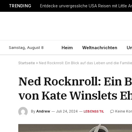
TRENDING
Entdecke unvergessliche USA Reisen mit Little A
Samstag, August 8
Heim
Weltnachrichten
Un
Startseite
»
Ned Rocknroll: Ein Blick auf das Leben und die Famil
Ned Rocknroll: Ein B
von Kate Winslets 
By
Andrew
Juli 24, 2024
Keine Ko
LEBENSSTIL