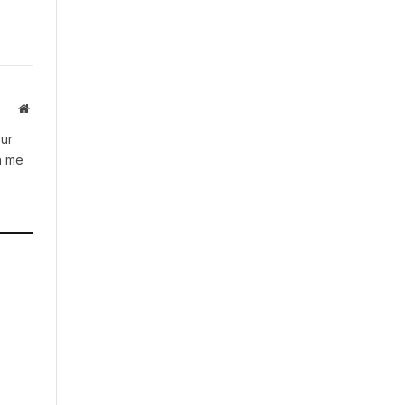
Website
our
h me