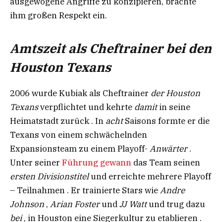
ausgewogene Angriffe zu konzipieren, brachte
ihm großen Respekt ein.
Amtszeit als Cheftrainer bei den
Houston Texans
2006 wurde Kubiak als Cheftrainer
der Houston
Texans
verpflichtet und kehrte
damit
in seine
Heimatstadt zurück . In
acht
Saisons formte er die
Texans von einem schwächelnden
Expansionsteam zu einem Playoff-
Anwärter
.
Unter seiner
Führung gewann
das Team seinen
ersten Divisionstitel
und erreichte mehrere Playoff
– Teilnahmen . Er trainierte Stars wie
Andre
Johnson
,
Arian Foster
und
JJ Watt
und trug dazu
bei
, in Houston eine Siegerkultur zu etablieren .