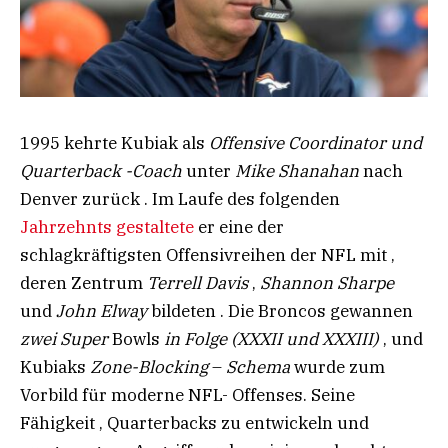
1995 kehrte Kubiak als
Offensive Coordinator und
Quarterback -Coach
unter
Mike Shanahan
nach
Denver zurück . Im Laufe des folgenden
Jahrzehnts gestaltete
er eine der
schlagkräftigsten Offensivreihen der NFL mit ,
deren Zentrum
Terrell Davis
,
Shannon Sharpe
und
John Elway
bildeten . Die Broncos gewannen
zwei Super
Bowls
in Folge (XXXII und XXXIII)
, und
Kubiaks
Zone-Blocking
–
Schema
wurde zum
Vorbild für moderne NFL- Offenses. Seine
Fähigkeit , Quarterbacks zu entwickeln und