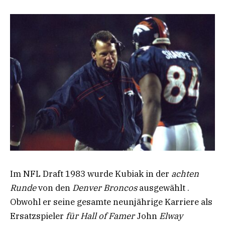
Im NFL Draft 1983 wurde Kubiak in der
achten
Runde
von den
Denver Broncos
ausgewählt .
Obwohl er seine gesamte neunjährige Karriere als
Ersatzspieler
für Hall of Famer
John
Elway