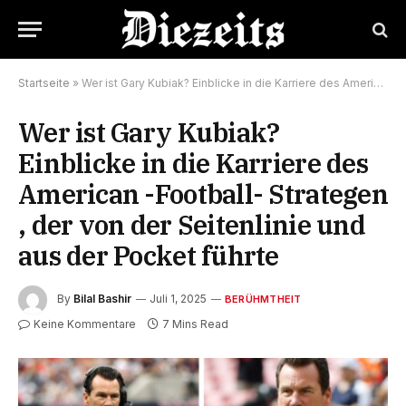
Startseite
»
Wer ist Gary Kubiak? Einblicke in die Karriere des American -Football- Strategen , der von der Seitenlinie und aus der Pocket führte
Wer ist Gary Kubiak?
Einblicke in die Karriere des
American -Football- Strategen
, der von der Seitenlinie und
aus der Pocket führte
By
Bilal Bashir
Juli 1, 2025
BERÜHMTHEIT
Keine Kommentare
7 Mins Read