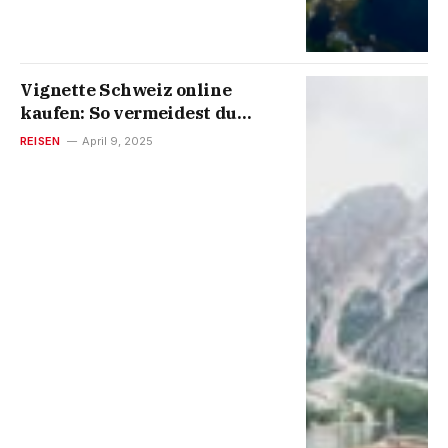
Vignette Schweiz online
kaufen: So vermeidest du
unnötigen Stress an der
REISEN
April 9, 2025
Grenze