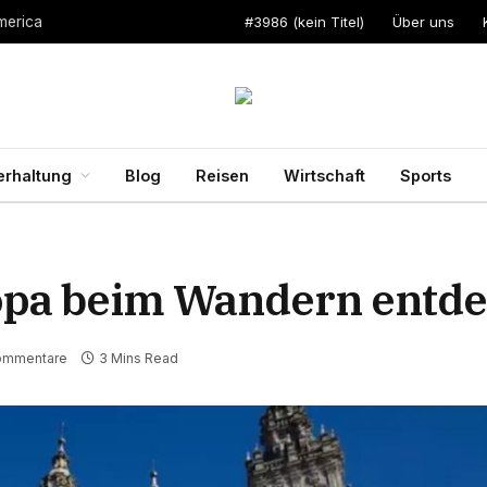
#3986 (kein Titel)
Über uns
merica
erhaltung
Blog
Reisen
Wirtschaft
Sports
ropa beim Wandern entd
ommentare
3 Mins Read