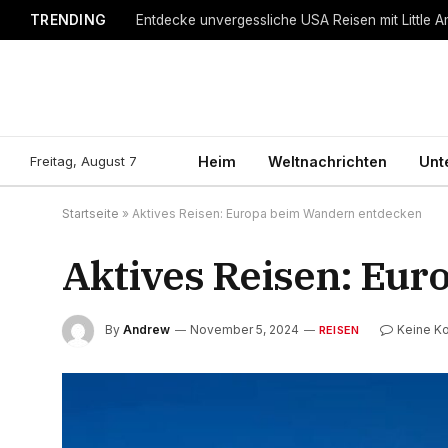
TRENDING
Entdecke unvergessliche USA Reisen mit Little A
Freitag, August 7
Heim
Weltnachrichten
Unt
Startseite
»
Aktives Reisen: Europa beim Wandern entdecken
Aktives Reisen: Eu
By
Andrew
November 5, 2024
Keine K
REISEN