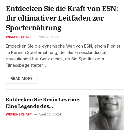
Entdecken Sie die Kraft von ESN:
Ihr ultimativer Leitfaden zur
Sporternährung
WISSENSCHAFT
Mai 14, 2024
Entdecken Sie die dynamische Welt von ESN, einem Pionier
im Bereich Sporternährung, der die Fitnesslandschaft
revolutioniert hat. Ganz gleich, ob Sie Sportler oder
Fitnessbegeisterter…
READ MORE
Entdecken Sie Kevin Levrone:
Eine Legende des
Bodybuildings – seine Reise,
WISSENSCHAFT
April 25, 2024
Erfolge und sein Vermächtnis
im Jahr 2023