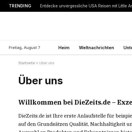
TRENDING
Entdecke unvergessliche USA Reisen mit Little A
Freitag, August 7
Heim
Weltnachrichten
Unt
Startseite
»
Über uns
Über uns
Willkommen bei DieZeits.de – Exzel
DieZeits.de ist Ihre erste Anlaufstelle für bei
auf den Grundsätzen Qualität, Nachhaltigkeit 