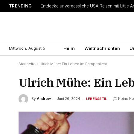
TRENDING
Entdecke unvergessliche USA Reisen mit Little A
Mittwoch, August 5
Heim
Weltnachrichten
U
Startseite
»
Ulrich Mühe: Ein Leben im Rampenlicht
Ulrich Mühe: Ein Le
By
Andrew
Juni 26, 2024
Keine K
LEBENSSTIL