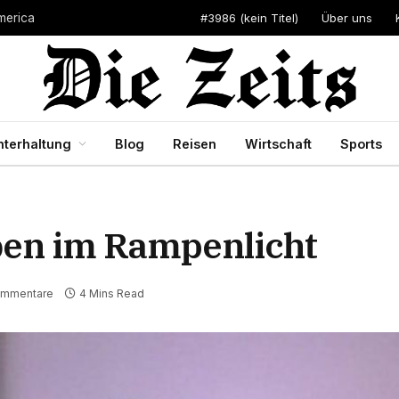
#3986 (kein Titel)
Über uns
merica
nterhaltung
Blog
Reisen
Wirtschaft
Sports
ben im Rampenlicht
ommentare
4 Mins Read