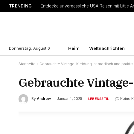
TRENDING
Entdecke unvergessliche USA Reisen mit Little A
Donnerstag, August 6
Heim
Weltnachrichten
Startseite
»
Gebrauchte Vintage-Kleidung ist modisch und praktis
Gebrauchte Vintage-
By
Andrew
Januar 4, 2025
Keine 
LEBENSSTIL