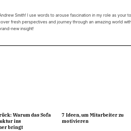
 Andrew Smith! I use words to arouse fascination in my role as your t
iscover fresh perspectives and journey through an amazing world wit
brand-new insight!
urück: Warum das Sofa
7 Ideen, um Mitarbeiter zu
uktur ins
motivieren
er bringt