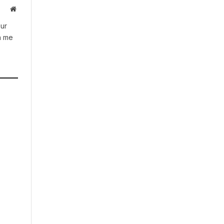
Website
our
h me