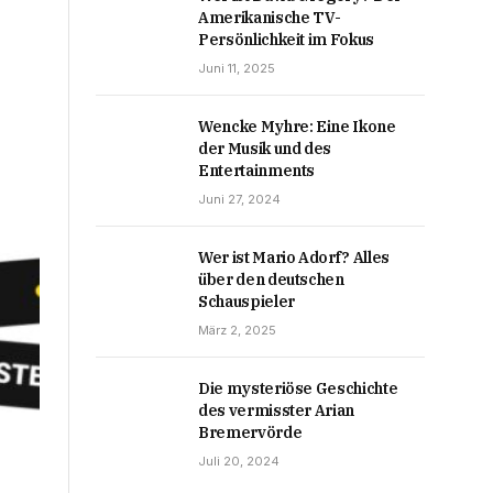
Amerikanische TV-
Persönlichkeit im Fokus
Juni 11, 2025
Wencke Myhre: Eine Ikone
der Musik und des
Entertainments
Juni 27, 2024
Wer ist Mario Adorf? Alles
über den deutschen
Schauspieler
März 2, 2025
Die mysteriöse Geschichte
des vermisster Arian
Bremervörde
Juli 20, 2024