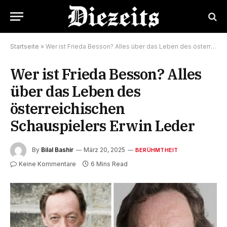
Startseite
»
Wer ist Frieda Besson? Alles über das Leben des österreichischen Schauspielers Erwin Leder
Wer ist Frieda Besson? Alles
über das Leben des
österreichischen
Schauspielers Erwin Leder
By
Bilal Bashir
März 20, 2025
BERÜHMTHEIT
Keine Kommentare
6 Mins Read