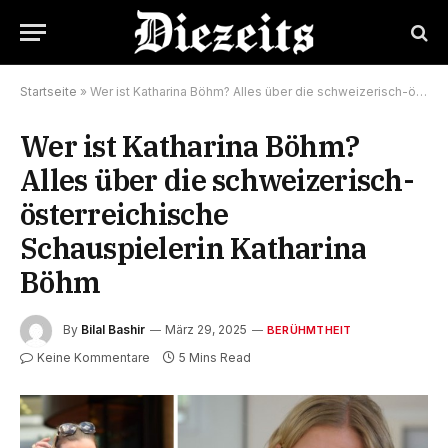
Startseite
»
Wer ist Katharina Böhm? Alles über die schweizerisch-österreichische Schauspielerin Katharina Böhm
Wer ist Katharina Böhm?
Alles über die schweizerisch-
österreichische
Schauspielerin Katharina
Böhm
By
Bilal Bashir
März 29, 2025
BERÜHMTHEIT
Keine Kommentare
5 Mins Read