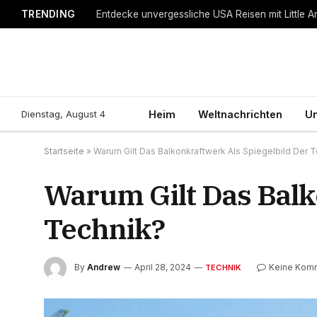
TRENDING
Entdecke unvergessliche USA Reisen mit Little A
Dienstag, August 4
Heim
Weltnachrichten
Un
Startseite
»
Warum Gilt Das Balkonkraftwerk Als Spiegelbild Der 
Warum Gilt Das Balk
Technik?
By
Andrew
April 28, 2024
Keine Kom
TECHNIK