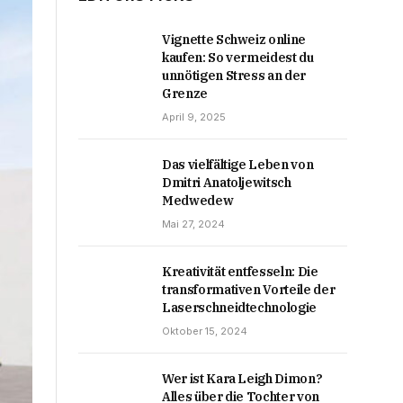
Vignette Schweiz online
kaufen: So vermeidest du
unnötigen Stress an der
Grenze
April 9, 2025
Das vielfältige Leben von
Dmitri Anatoljewitsch
Medwedew
Mai 27, 2024
Kreativität entfesseln: Die
transformativen Vorteile der
Laserschneidtechnologie
Oktober 15, 2024
Wer ist Kara Leigh Dimon?
Alles über die Tochter von