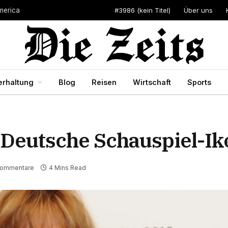
#3986 (kein Titel)
Über uns
merica
erhaltung
Blog
Reisen
Wirtschaft
Sports
e Deutsche Schauspiel-I
Kommentare
4 Mins Read