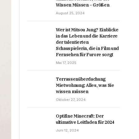
Wissen Müssen – Größen
August 25, 2024
Wer ist Mitsou Jung? Einblicke
in das Leben und die Karriere
der talentierten
Schauspielerin, die in Film und
Fernsehen für Furore sorgt
Mai 17, 2025
Terrassenüberdachung
Mietwohnung: Alles, was Sie
wissen müssen
Oktober 27, 2024
Optifine Minecraft: Der
ultimative Leitfaden für 2024
Juni 12, 2024