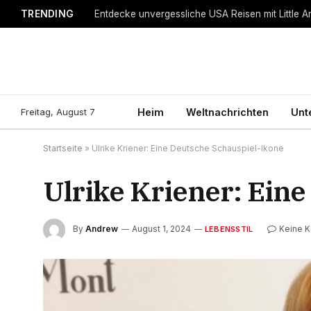
TRENDING
Entdecke unvergessliche USA Reisen mit Little A
Freitag, August 7
Heim
Weltnachrichten
Unt
Startseite
»
Ulrike Kriener: Eine Deutsche Schauspiel-Ikone
Ulrike Kriener: Ein
By
Andrew
August 1, 2024
Keine 
LEBENSSTIL