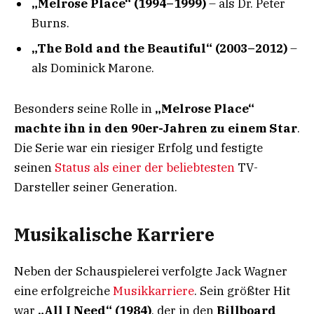
„Melrose Place“ (1994–1999)
– als Dr. Peter
Burns.
„The Bold and the Beautiful“ (2003–2012)
–
als Dominick Marone.
Besonders seine Rolle in
„Melrose Place“
machte ihn in den 90er-Jahren zu einem Star
.
Die Serie war ein riesiger Erfolg und festigte
seinen
Status als einer der beliebtesten
TV-
Darsteller seiner Generation.
Musikalische Karriere
Neben der Schauspielerei verfolgte Jack Wagner
eine erfolgreiche
Musikkarriere
. Sein größter Hit
war
„All I Need“ (1984)
, der in den
Billboard