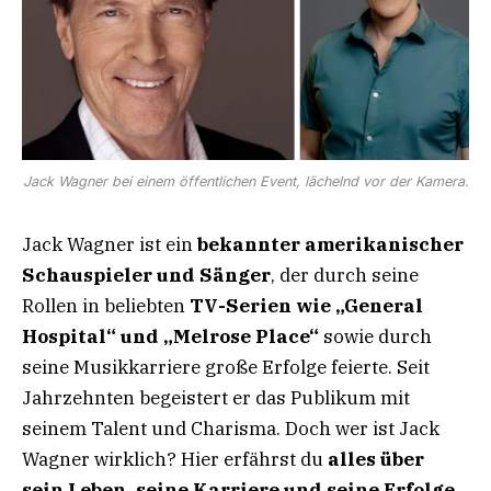
Jack Wagner bei einem öffentlichen Event, lächelnd vor der Kamera.
Jack Wagner ist ein
bekannter amerikanischer
Schauspieler und Sänger
, der durch seine
Rollen in beliebten
TV-Serien wie „General
Hospital“ und „Melrose Place“
sowie durch
seine Musikkarriere große Erfolge feierte. Seit
Jahrzehnten begeistert er das Publikum mit
seinem Talent und Charisma. Doch wer ist Jack
Wagner wirklich? Hier erfährst du
alles über
sein Leben, seine Karriere und seine Erfolge
.