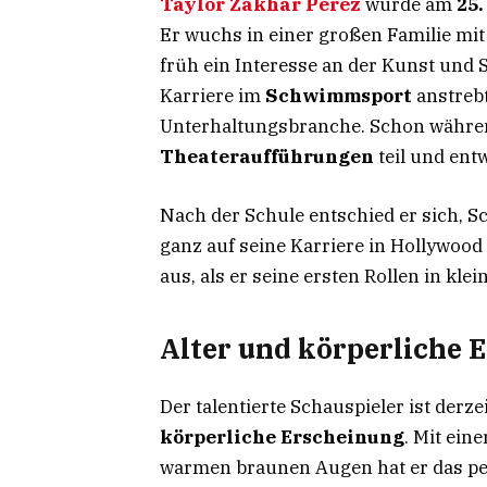
Taylor Zakhar Perez
wurde am
25
Er wuchs in einer großen Familie mi
früh ein Interesse an der Kunst und 
Karriere im
Schwimmsport
anstrebt
Unterhaltungsbranche. Schon währen
Theateraufführungen
teil und ent
Nach der Schule entschied er sich, S
ganz auf seine Karriere in Hollywood
aus, als er seine ersten Rollen in klei
Alter und körperliche 
Der talentierte Schauspieler ist derze
körperliche Erscheinung
. Mit ein
warmen braunen Augen hat er das pe