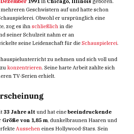
.
Dezember
1991
in
Chicago, Illinois
geboren.
t mehreren Geschwistern auf und hatte schon
Schauspielerei. Obwohl er ursprünglich eine
e, zog es ihn
schließlich
in die
d seiner Schulzeit nahm er an
wickelte seine Leidenschaft für die
Schauspielerei
.
chauspielunterricht zu nehmen und sich voll und
 zu
konzentrieren
. Seine harte Arbeit zahlte sich
neren TV-Serien erhielt.
Erscheinung
it
33 Jahre alt
und hat eine
beeindruckende
er
Größe von 1,85 m
, dunkelbraunen Haaren und
rfekte
Aussehen
eines Hollywood-Stars. Sein