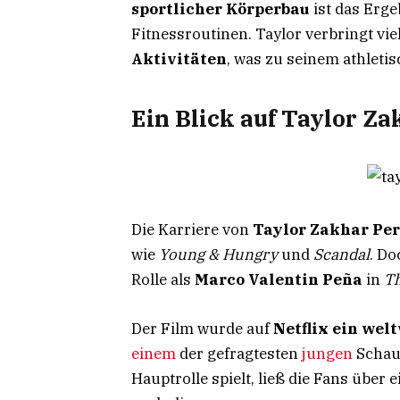
sportlicher Körperbau
ist das Erge
Fitnessroutinen. Taylor verbringt vie
Aktivitäten
, was zu seinem athleti
Ein Blick auf Taylor Za
Die Karriere von
Taylor Zakhar Pe
wie
Young & Hungry
und
Scandal
. Do
Rolle als
Marco Valentin Peña
in
Th
Der Film wurde auf
Netflix ein welt
einem
der gefragtesten
jungen
Schau
Hauptrolle spielt, ließ die Fans über