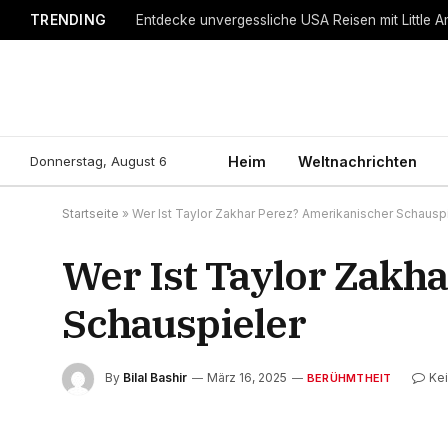
TRENDING
Entdecke unvergessliche USA Reisen mit Little A
Donnerstag, August 6
Heim
Weltnachrichten
Startseite
»
Wer Ist Taylor Zakhar Perez? Amerikanischer Schausp
Wer Ist Taylor Zakh
Schauspieler
By
Bilal Bashir
März 16, 2025
Ke
BERÜHMTHEIT