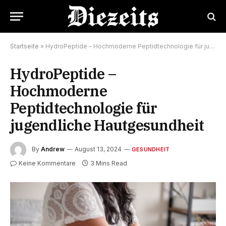
Startseite
»
HydroPeptide – Hochmoderne Peptidtechnologie für jugendliche Hautgesundheit
HydroPeptide –
Hochmoderne
Peptidtechnologie für
jugendliche Hautgesundheit
By
Andrew
August 13, 2024
GESUNDHEIT
Keine Kommentare
3 Mins Read