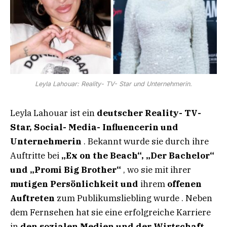
Leyla Lahouar: Reality- TV- Star und Unternehmerin.
Leyla Lahouar ist ein
deutscher Reality- TV-
Star, Social- Media- Influencerin und
Unternehmerin
. Bekannt wurde sie durch ihre
Auftritte bei
„Ex
on
the
Beach“,
„Der
Bachelor“
und
„Promi
Big
Brother“
, wo sie mit ihrer
mutigen
Persönlichkeit
und
ihrem
offenen
Auftreten
zum Publikumsliebling wurde . Neben
dem Fernsehen hat sie eine erfolgreiche Karriere
in
den sozialen
Medien
und
der Wirtschaft