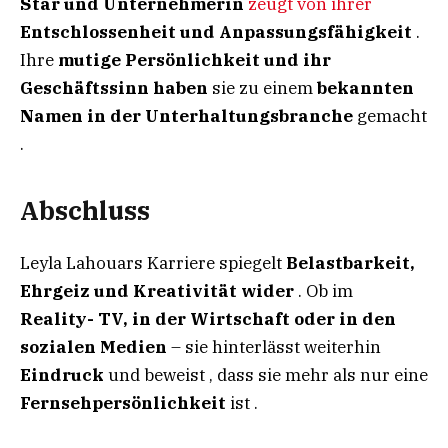
Star und Unternehmerin
zeugt von ihrer
Entschlossenheit und Anpassungsfähigkeit
.
Ihre
mutige Persönlichkeit und ihr
Geschäftssinn haben
sie zu einem
bekannten
Namen in der Unterhaltungsbranche
gemacht
.
Abschluss
Leyla Lahouars Karriere spiegelt
Belastbarkeit,
Ehrgeiz und Kreativität
wider
. Ob im
Reality- TV,
in
der Wirtschaft
oder
in
den
sozialen
Medien
– sie hinterlässt weiterhin
Eindruck
und beweist , dass sie mehr als nur eine
Fernsehpersönlichkeit
ist .