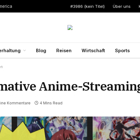
#3986 (kein Titel)
Über uns
merica
erhaltung
Blog
Reisen
Wirtschaft
Sports
en
imative Anime-Streamin
ine Kommentare
4 Mins Read