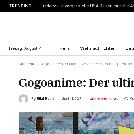
TRENDING
Entdecke unvergessliche USA Reisen mit Little A
Freitag, August 7
Heim
Weltnachrichten
Unt
Startseite
»
Gogoanime: Der ultimative Anime-Streaming-Leitfad
Gogoanime: Der ult
By
Bilal Bashir
Juni 11, 2024
Ke
UNTERHALTUNG