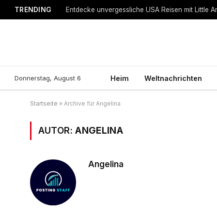
TRENDING
Entdecke unvergessliche USA Reisen mit Little A
Donnerstag, August 6
Heim
Weltnachrichten
Startseite
»
Archive für Angelina
AUTOR:
ANGELINA
Angelina