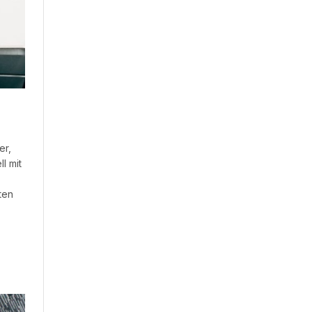
er,
l mit
ten