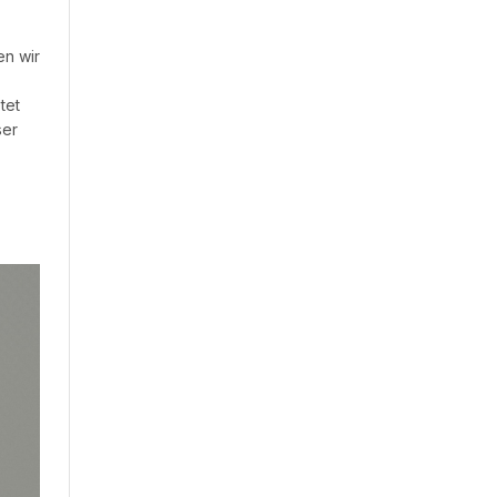
en wir
tet
ser