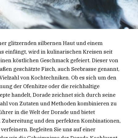
ner glitzernden silbernen Haut und einem
 einfängt, wird in kulinarischen Kreisen seit
seinen köstlichen Geschmack gefeiert. Dieser von
en geschätzte Fisch, auch Seebrasse genannt,
e Vielzahl von Kochtechniken. Ob es sich um den
mung der Ofenhitze oder die reichhaltige
zepte handelt, Dorade zeichnet sich durch seine
elzahl von Zutaten und Methoden kombinieren zu
führer in die Welt der Dorade und bietet
, Zubereitung und den perfekten Kombinationen,
verfeinern. Begleiten Sie uns auf einer
 der wir die Geheimnisse der Dorade-Kochkunst