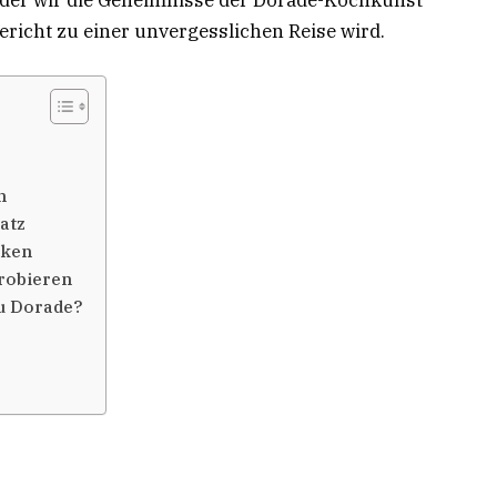
ericht zu einer unvergesslichen Reise wird.
n
atz
cken
robieren
u Dorade?