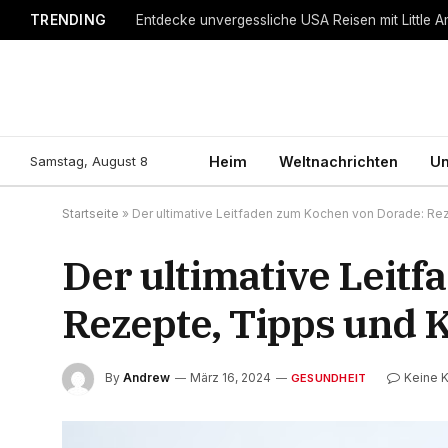
TRENDING
Entdecke unvergessliche USA Reisen mit Little A
Samstag, August 8
Heim
Weltnachrichten
Un
Startseite
»
Der ultimative Leitfaden zum Kochen von Dorade: Re
Der ultimative Leit
Rezepte, Tipps und
By
Andrew
März 16, 2024
Keine 
GESUNDHEIT