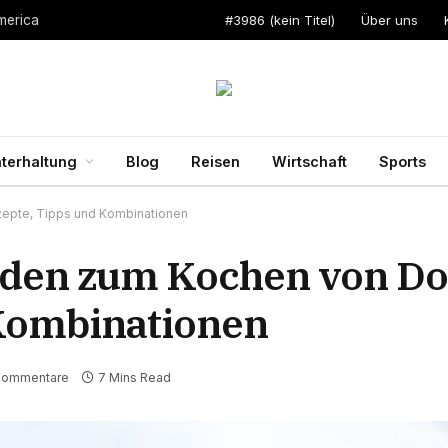
#3986 (kein Titel)
Über uns
merica
terhaltung
Blog
Reisen
Wirtschaft
Sports
zepte, Tipps und Kombinationen
faden zum Kochen von Do
 Kombinationen
Kommentare
7 Mins Read