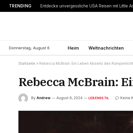
TRENDING
Entdecke unvergessliche USA Reisen mit Little A
Donnerstag, August 6
Heim
Weltnachrichten
Startseite
»
Rebecca McBrain: Ein Leben Abseits des Rampenlich
Rebecca McBrain: Ei
By
Andrew
August 6, 2024
Keine 
LEBENSSTIL