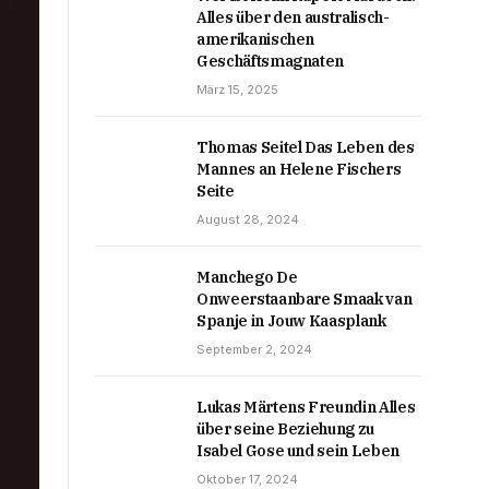
Alles über den australisch-
amerikanischen
Geschäftsmagnaten
März 15, 2025
Thomas Seitel Das Leben des
Mannes an Helene Fischers
Seite
August 28, 2024
Manchego De
Onweerstaanbare Smaak van
Spanje in Jouw Kaasplank
September 2, 2024
Lukas Märtens Freundin Alles
über seine Beziehung zu
Isabel Gose und sein Leben
Oktober 17, 2024