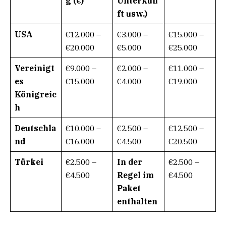
g (€)
Unterkun
ft usw.)
USA
€12.000 –
€3.000 –
€15.000 –
€20.000
€5.000
€25.000
Vereinigt
€9.000 –
€2.000 –
€11.000 –
es
€15.000
€4.000
€19.000
Königreic
h
Deutschla
€10.000 –
€2.500 –
€12.500 –
nd
€16.000
€4.500
€20.500
Türkei
€2.500 –
In der
€2.500 –
€4.500
Regel im
€4.500
Paket
enthalten