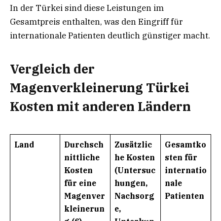
In der Türkei sind diese Leistungen im
Gesamtpreis enthalten, was den Eingriff für
internationale Patienten deutlich günstiger macht.
Vergleich der
Magenverkleinerung Türkei
Kosten mit anderen Ländern
Land
Durchsch
Zusätzlic
Gesamtko
nittliche
he Kosten
sten für
Kosten
(Untersuc
internatio
für eine
hungen,
nale
Magenver
Nachsorg
Patienten
kleinerun
e,