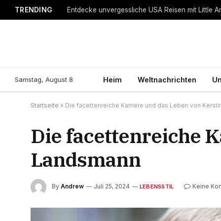
TRENDING
Entdecke unvergessliche USA Reisen mit Little A
Samstag, August 8
Heim
Weltnachrichten
Un
Startseite
»
Die facettenreiche Karriere und das Leben von Kerst
Die facettenreiche K
Landsmann
By
Andrew
Juli 25, 2024
Keine Ko
LEBENSSTIL