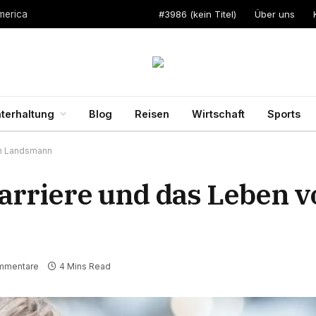
#3986 (kein Titel)
Über uns
merica
terhaltung
Blog
Reisen
Wirtschaft
Sports
in Landsmann
arriere und das Leben v
mmentare
4 Mins Read