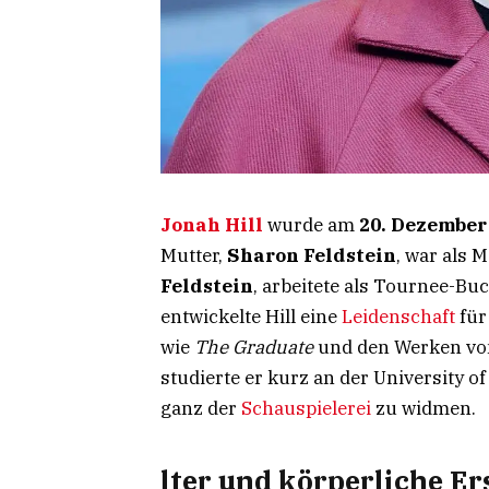
Jonah Hill
wurde am
20. Dezember
Mutter,
Sharon Feldstein
, war als M
Feldstein
, arbeitete als Tournee-Bu
entwickelte Hill eine
Leidenschaft
für
wie
The Graduate
und den Werken v
studierte er kurz an der University o
ganz der
Schauspielerei
zu widmen.
lter und körperliche E