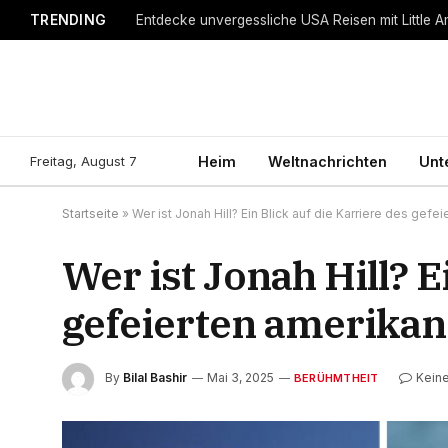
TRENDING
Entdecke unvergessliche USA Reisen mit Little A
Freitag, August 7
Heim
Weltnachrichten
Unt
Startseite
»
Wer ist Jonah Hill? Ein Blick auf die Karriere des gef
Wer ist Jonah Hill? E
gefeierten amerikan
By
Bilal Bashir
Mai 3, 2025
Kein
BERÜHMTHEIT