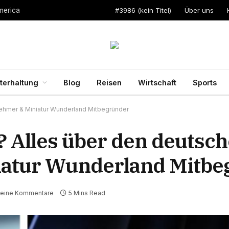
#3986 (kein Titel)
Über uns
merica
terhaltung
Blog
Reisen
Wirtschaft
Sports
rnehmer & Miniatur Wunderland Mitbegründer
? Alles über den deutsc
atur Wunderland Mitbe
eine Kommentare
5 Mins Read