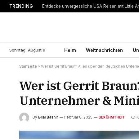
TRENDING
Entdecke unvergessliche USA Reisen mit Little A
Sonntag, August 9
Heim
Weltnachrichten
Un
Startseite
»
Wer ist Gerrit Braun? Alles über den deutschen Unte
Wer ist Gerrit Braun
Unternehmer & Mini
By
Bilal Bashir
Februar 8, 2025
K
BERÜHMTHEIT