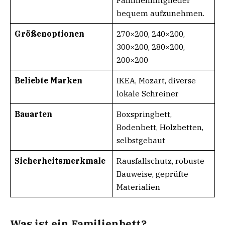
Familienmitglieder
bequem aufzunehmen.
Größenoptionen
270×200, 240×200,
300×200, 280×200,
200×200
Beliebte Marken
IKEA, Mozart, diverse
lokale Schreiner
Bauarten
Boxspringbett,
Bodenbett, Holzbetten,
selbstgebaut
Sicherheitsmerkmale
Rausfallschutz, robuste
Bauweise, geprüfte
Materialien
Was ist ein Familienbett?