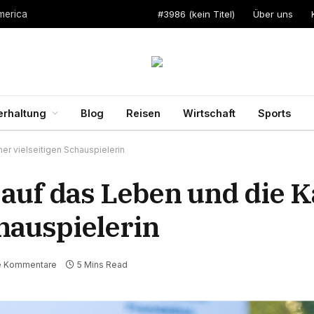
#3986 (kein Titel)
Über uns
merica
erhaltung
Blog
Reisen
Wirtschaft
Sports
ner vielseitigen Schauspielerin
 auf das Leben und die K
chauspielerin
e Kommentare
5 Mins Read