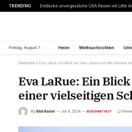
TRENDING
Entdecke unvergessliche USA Reisen mit Little A
Freitag, August 7
Heim
Weltnachrichten
Unt
Startseite
»
Eva LaRue: Ein Blick auf das Leben und die Karriere ei
Eva LaRue: Ein Blick
einer vielseitigen S
By
Bilal Bashir
Juli 4, 2024
Kein
BERÜHMTHEIT