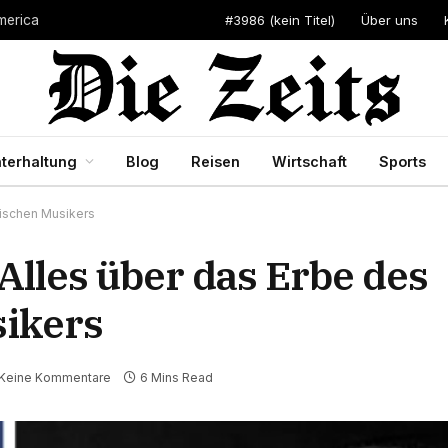
#3986 (kein Titel)
Über uns
merica
terhaltung
Blog
Reisen
Wirtschaft
Sports
nischen Musikers
 Alles über das Erbe des
ikers
Keine Kommentare
6 Mins Read