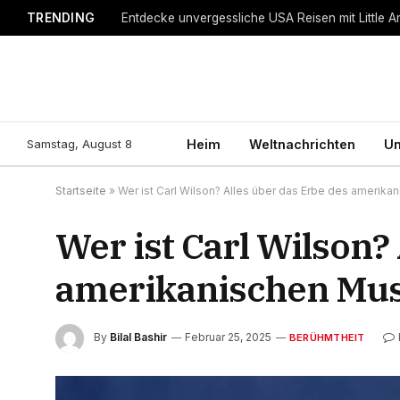
TRENDING
Entdecke unvergessliche USA Reisen mit Little A
Samstag, August 8
Heim
Weltnachrichten
Un
Startseite
»
Wer ist Carl Wilson? Alles über das Erbe des amerika
Wer ist Carl Wilson?
amerikanischen Mus
By
Bilal Bashir
Februar 25, 2025
BERÜHMTHEIT