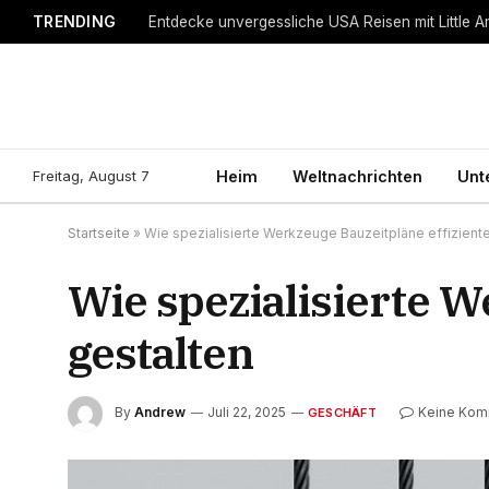
TRENDING
Entdecke unvergessliche USA Reisen mit Little A
Freitag, August 7
Heim
Weltnachrichten
Unt
Startseite
»
Wie spezialisierte Werkzeuge Bauzeitpläne effiziente
Wie spezialisierte W
gestalten
By
Andrew
Juli 22, 2025
Keine Kom
GESCHÄFT