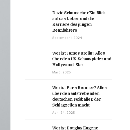
David Schumacher Ein Blick
auf das Leben und die
Karriere des jungen
Rennfahrers
September 1, 2024
Wer ist James Brolin? Alles
über den US-Schauspieler und
Hollywood-Star
Mai 5, 2025
Wer ist Paris Brunner? Alles
über den aufstrebenden
deutschen Fußballer, der
Schlagzeilen macht
April 24, 2025
Wer ist Douglas Eugene