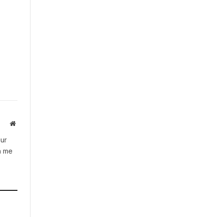
Website
our
h me