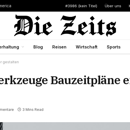
#3986 (kein Titel)
Über uns
merica
erhaltung
Blog
Reisen
Wirtschaft
Sports
r gestalten
erkzeuge Bauzeitpläne e
mentare
3 Mins Read