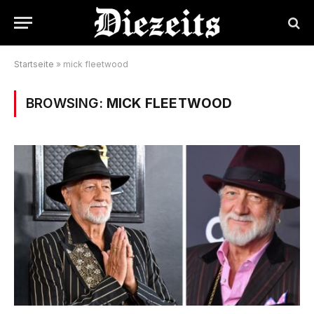
Startseite
»
mick fleetwood
BROWSING:
MICK FLEETWOOD