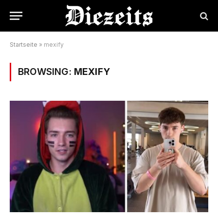
Startseite
»
mexify
BROWSING:
MEXIFY