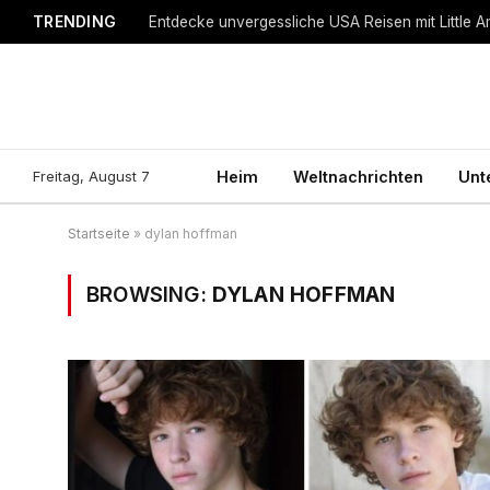
TRENDING
Entdecke unvergessliche USA Reisen mit Little A
Freitag, August 7
Heim
Weltnachrichten
Unt
Startseite
»
dylan hoffman
BROWSING:
DYLAN HOFFMAN