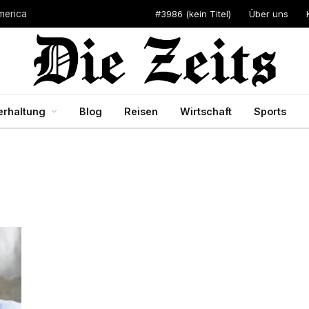
#3986 (kein Titel)
Über uns
merica
erhaltung
Blog
Reisen
Wirtschaft
Sports