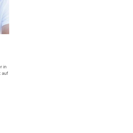
r in
 auf