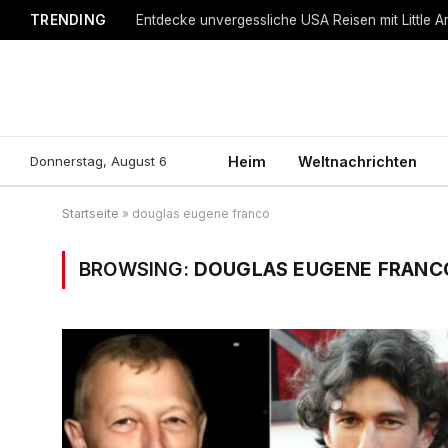
TRENDING
Entdecke unvergessliche USA Reisen mit Little A
Donnerstag, August 6
Heim
Weltnachrichten
Startseite
»
douglas eugene franco
BROWSING:
DOUGLAS EUGENE FRANC