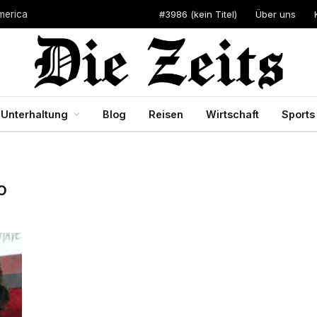
#3986 (kein Titel)
Über uns
merica
Unterhaltung
Blog
Reisen
Wirtschaft
Sports
O