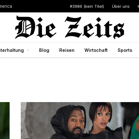
#3986 (kein Titel)
Über uns
merica
terhaltung
Blog
Reisen
Wirtschaft
Sports