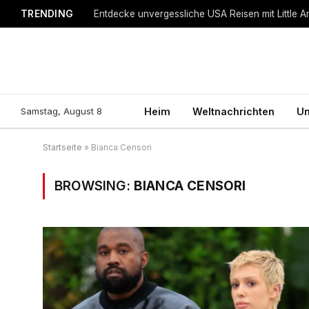
TRENDING
Entdecke unvergessliche USA Reisen mit Little A
Samstag, August 8
Heim
Weltnachrichten
Un
Startseite
»
Bianca Censori
BROWSING:
BIANCA CENSORI