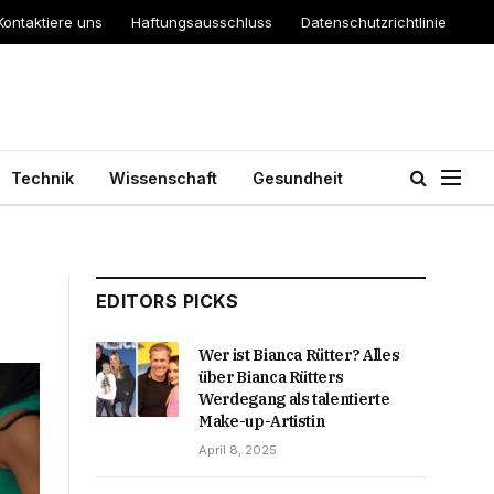
Kontaktiere uns
Haftungsausschluss
Datenschutzrichtlinie
Technik
Wissenschaft
Gesundheit
EDITORS PICKS
Wer ist Bianca Rütter? Alles
über Bianca Rütters
Werdegang als talentierte
Make-up-Artistin
April 8, 2025