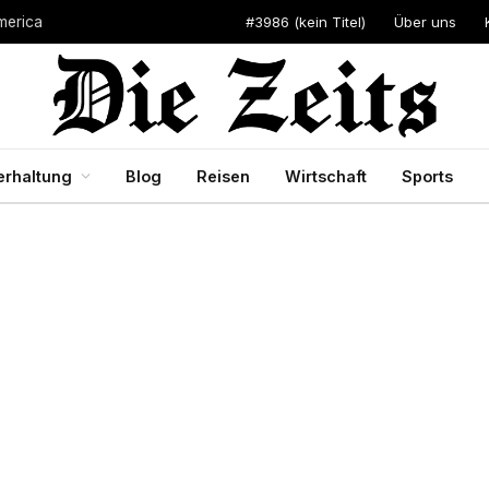
#3986 (kein Titel)
Über uns
merica
erhaltung
Blog
Reisen
Wirtschaft
Sports