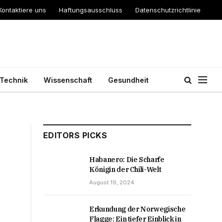
Kontaktiere uns
Haftungsausschluss
Datenschutzrichtlinie
Technik
Wissenschaft
Gesundheit
EDITORS PICKS
Habanero: Die Scharfe
Königin der Chili-Welt
August 19, 2024
Erkundung der Norwegische
Flagge: Ein tiefer Einblick in