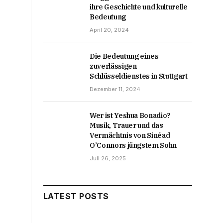
ihre Geschichte und kulturelle
Bedeutung
April 20, 2024
Die Bedeutung eines
zuverlässigen
Schlüsseldienstes in Stuttgart
Dezember 11, 2024
Wer ist Yeshua Bonadio?
Musik, Trauer und das
Vermächtnis von Sinéad
O’Connors jüngstem Sohn
Juli 26, 2025
LATEST POSTS