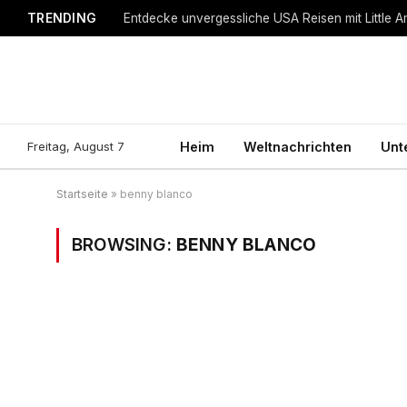
TRENDING
Entdecke unvergessliche USA Reisen mit Little A
Freitag, August 7
Heim
Weltnachrichten
Unt
Startseite
»
benny blanco
BROWSING:
BENNY BLANCO