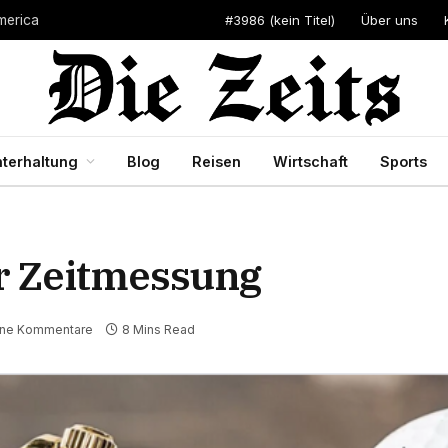
#3986 (kein Titel)
Über uns
merica
terhaltung
Blog
Reisen
Wirtschaft
Sports
er Zeitmessung
ine Kommentare
8 Mins Read