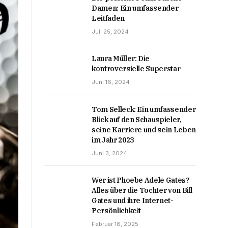
Damen: Ein umfassender
Leitfaden
Juli 25, 2024
Laura Müller: Die
kontroversielle Superstar
Juni 16, 2024
Tom Selleck: Ein umfassender
Blick auf den Schauspieler,
seine Karriere und sein Leben
im Jahr 2023
Juni 3, 2024
Wer ist Phoebe Adele Gates?
Alles über die Tochter von Bill
Gates und ihre Internet-
Persönlichkeit
Februar 18, 2025