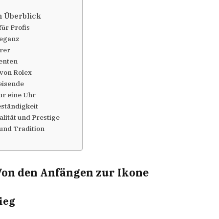
m Überblick
ür Profis
leganz
rer
denten
 von Rolex
eisende
ur eine Uhr
eständigkeit
lität und Prestige
 und Tradition
 Von den Anfängen zur Ikone
ieg