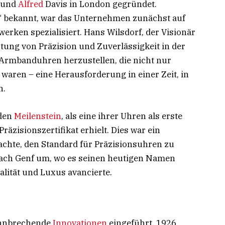
f und
Alfred
Davis in London gegründet.
s“ bekannt, war das Unternehmen zunächst auf
rken spezialisiert. Hans Wilsdorf, der Visionär
utung von Präzision und Zuverlässigkeit in der
, Armbanduhren herzustellen, die nicht nur
waren – eine Herausforderung in einer Zeit, in
n.
nden
Meilenstein
, als eine ihrer Uhren als erste
äzisionszertifikat erhielt. Dies war ein
achte, den Standard für Präzisionsuhren zu
ach Genf um, wo es seinen heutigen Namen
ität und Luxus avancierte.
bahnbrechende
Innovationen
eingeführt. 1926