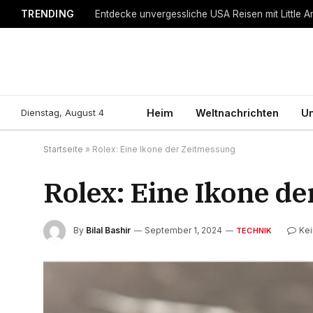
TRENDING
Entdecke unvergessliche USA Reisen mit Little A
Dienstag, August 4
Heim
Weltnachrichten
Un
Startseite
»
Rolex: Eine Ikone der Zeitmessung
Rolex: Eine Ikone d
By
Bilal Bashir
September 1, 2024
Ke
TECHNIK