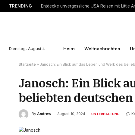
TRENDING
Entdecke unvergessliche USA Reisen mit Little A
Dienstag, August 4
Heim
Weltnachrichten
Un
Startseite
»
Janosch: Ein Blick auf das Leben und Werk des belie
Janosch: Ein Blick 
beliebten deutschen
By
Andrew
August 10, 2024
K
UNTERHALTUNG