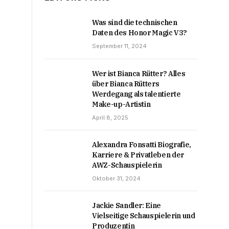
Was sind die technischen
Daten des Honor Magic V3?
September 11, 2024
Wer ist Bianca Rütter? Alles
über Bianca Rütters
Werdegang als talentierte
Make-up-Artistin
April 8, 2025
Alexandra Fonsatti Biografie,
Karriere & Privatleben der
AWZ-Schauspielerin
Oktober 31, 2024
Jackie Sandler: Eine
Vielseitige Schauspielerin und
Produzentin