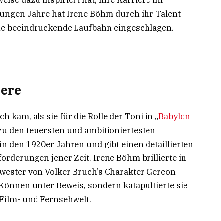
ise dazu inspiriert hat, ihre Karriere im
 jungen Jahre hat Irene Böhm durch ihr Talent
ine beeindruckende Laufbahn eingeschlagen.
iere
kam, als sie für die Rolle der Toni in „
Babylon
e zu den teuersten und ambitioniertesten
in den 1920er Jahren und gibt einen detaillierten
orderungen jener Zeit. Irene Böhm brillierte in
chwester von Volker Bruch’s Charakter Gereon
r Können unter Beweis, sondern katapultierte sie
Film- und Fernsehwelt.