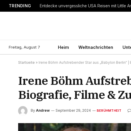
TRENDING
Entdecke unvergessliche USA Reisen mit Little A
Freitag, August 7
Heim
Weltnachrichten
Unt
Startseite
»
Irene Böhm Aufstrebender Star aus „Babylon Berlin“ | 
Irene Böhm Aufstreb
Biografie, Filme & Z
By
Andrew
September 29, 2024
BERÜHMTHEIT