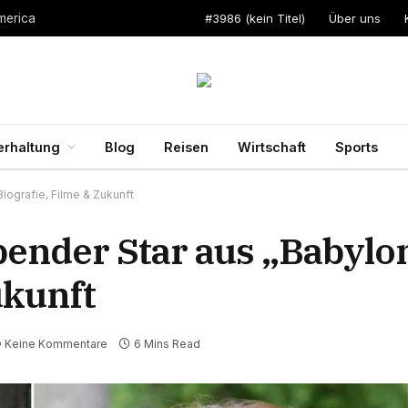
#3986 (kein Titel)
Über uns
merica
erhaltung
Blog
Reisen
Wirtschaft
Sports
Biografie, Filme & Zukunft
ender Star aus „Babylon 
ukunft
Keine Kommentare
6 Mins Read