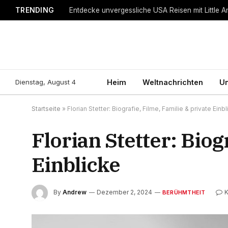
TRENDING
Entdecke unvergessliche USA Reisen mit Little A
Dienstag, August 4
Heim
Weltnachrichten
Un
Startseite
»
Florian Stetter: Biografie, Filme, Familie & private Einb
Florian Stetter: Biog
Einblicke
By
Andrew
Dezember 2, 2024
BERÜHMTHEIT