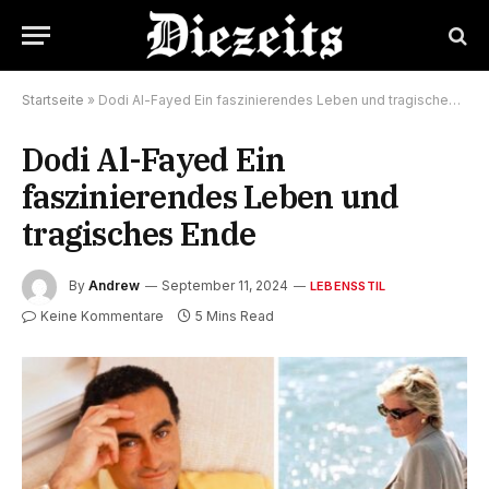
Startseite
»
Dodi Al-Fayed Ein faszinierendes Leben und tragisches Ende
Dodi Al-Fayed Ein
faszinierendes Leben und
tragisches Ende
By
Andrew
September 11, 2024
LEBENSSTIL
Keine Kommentare
5 Mins Read