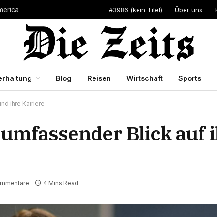
#3986 (kein Titel)
Über uns
merica
erhaltung
Blog
Reisen
Wirtschaft
Sports
nd ihre Karriere
umfassender Blick auf 
ommentare
4 Mins Read