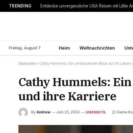
TRENDING
Entdecke unvergessliche USA Reisen mit Little A
Freitag, August 7
Heim
Weltnachrichten
Unt
Startseite
»
Cathy Hummels: Ein umfassender Blick auf ihr Leben u
Cathy Hummels: Ein 
und ihre Karriere
By
Andrew
Juni 20, 2024
Keine K
LEBENSSTIL