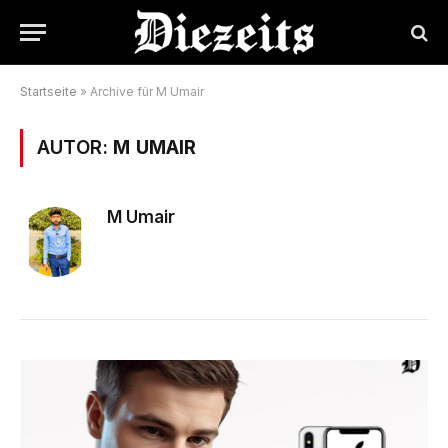
Startseite
»
Archive für M Umair
AUTOR:
M UMAIR
M Umair