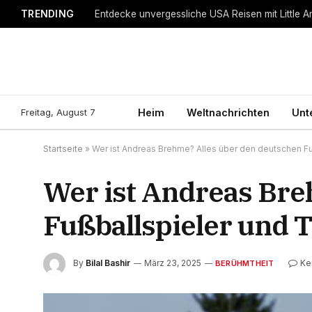
TRENDING
Entdecke unvergessliche USA Reisen mit Little A
Freitag, August 7
Heim
Weltnachrichten
Unt
Startseite
»
Wer ist Andreas Brehme? Alles über den deutschen Fu
Wer ist Andreas Bre
Fußballspieler und 
By
Bilal Bashir
März 23, 2025
Ke
BERÜHMTHEIT