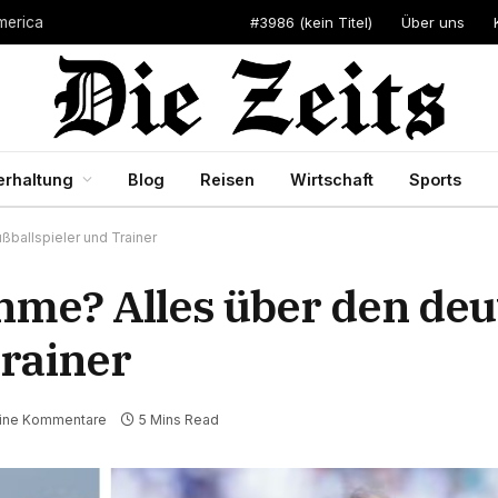
#3986 (kein Titel)
Über uns
merica
erhaltung
Blog
Reisen
Wirtschaft
Sports
ßballspieler und Trainer
hme? Alles über den de
Trainer
ine Kommentare
5 Mins Read