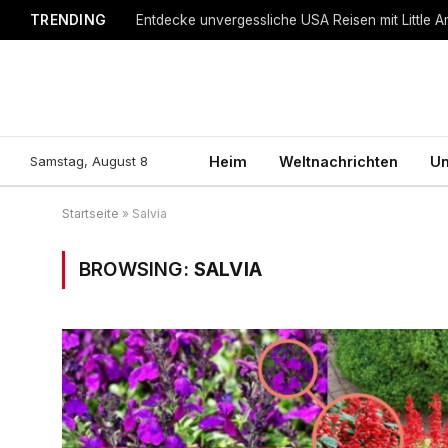
TRENDING
Entdecke unvergessliche USA Reisen mit Little A
Samstag, August 8
Heim
Weltnachrichten
Un
Startseite
»
Salvia
BROWSING:
SALVIA