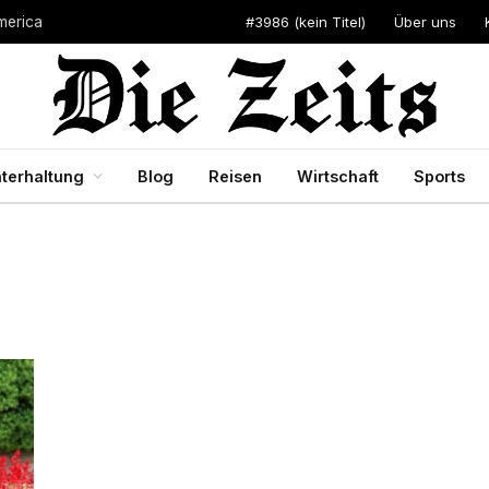
#3986 (kein Titel)
Über uns
merica
terhaltung
Blog
Reisen
Wirtschaft
Sports