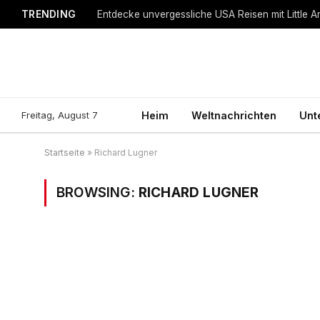
TRENDING
Entdecke unvergessliche USA Reisen mit Little A
Freitag, August 7
Heim
Weltnachrichten
Unt
Startseite
»
Richard Lugner
BROWSING:
RICHARD LUGNER