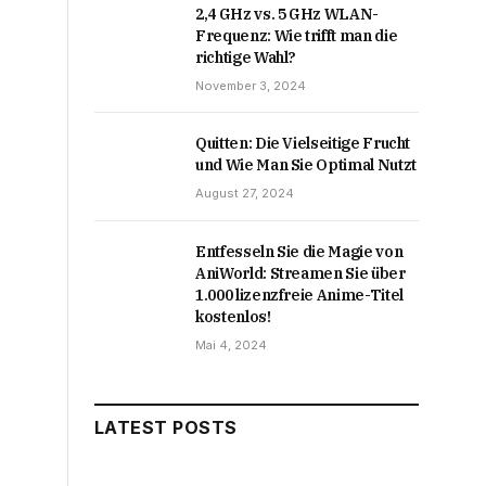
2,4 GHz vs. 5 GHz WLAN-
Frequenz: Wie trifft man die
richtige Wahl?
November 3, 2024
Quitten: Die Vielseitige Frucht
und Wie Man Sie Optimal Nutzt
August 27, 2024
Entfesseln Sie die Magie von
AniWorld: Streamen Sie über
1.000 lizenzfreie Anime-Titel
kostenlos!
Mai 4, 2024
LATEST POSTS