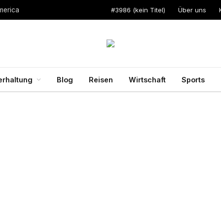
#3986 (kein Titel)
Über uns
merica
erhaltung
Blog
Reisen
Wirtschaft
Sports