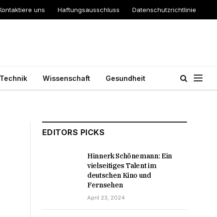
Kontaktiere uns
Haftungsausschluss
Datenschutzrichtlinie
Technik
Wissenschaft
Gesundheit
EDITORS PICKS
Hinnerk Schönemann: Ein
vielseitiges Talent im
deutschen Kino und
Fernsehen
April 23, 2024