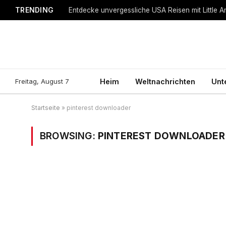
TRENDING
Entdecke unvergessliche USA Reisen mit Little A
Freitag, August 7
Heim
Weltnachrichten
Unt
Startseite
»
pinterest downloader
BROWSING:
PINTEREST DOWNLOADER