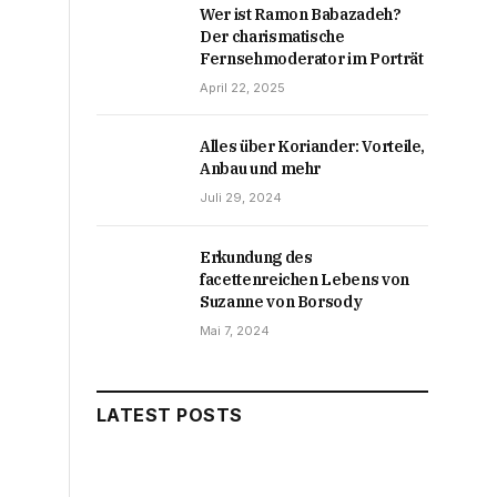
Wer ist Ramon Babazadeh?
Der charismatische
Fernsehmoderator im Porträt
April 22, 2025
Alles über Koriander: Vorteile,
Anbau und mehr
Juli 29, 2024
Erkundung des
facettenreichen Lebens von
Suzanne von Borsody
Mai 7, 2024
LATEST POSTS