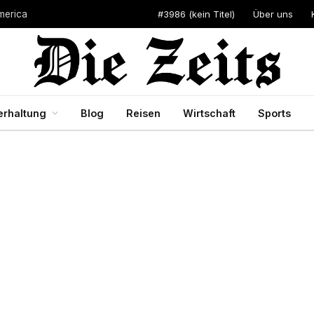
#3986 (kein Titel)
Über uns
merica
erhaltung
Blog
Reisen
Wirtschaft
Sports