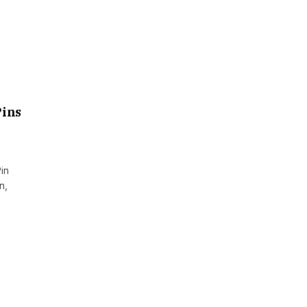
Pins
in
n,