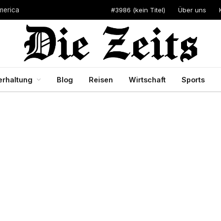
#3986 (kein Titel)
Über uns
merica
erhaltung
Blog
Reisen
Wirtschaft
Sports