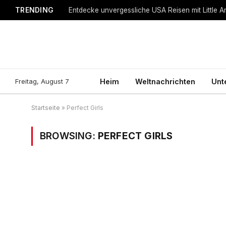
TRENDING
Entdecke unvergessliche USA Reisen mit Little A
Freitag, August 7
Heim
Weltnachrichten
Unt
Startseite
»
Perfect Girls
BROWSING:
PERFECT GIRLS