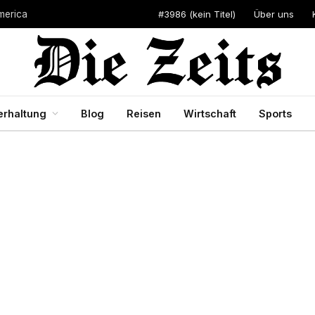
#3986 (kein Titel)
Über uns
merica
erhaltung
Blog
Reisen
Wirtschaft
Sports