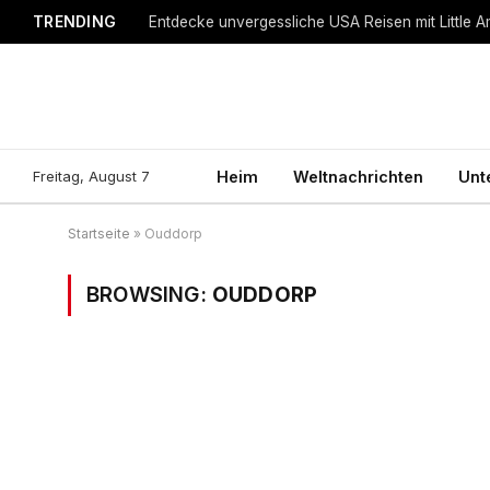
TRENDING
Entdecke unvergessliche USA Reisen mit Little A
Freitag, August 7
Heim
Weltnachrichten
Unt
Startseite
»
Ouddorp
BROWSING:
OUDDORP