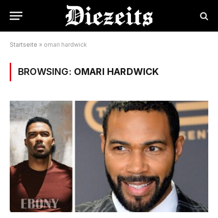
Startseite
»
omari hardwick
BROWSING:
OMARI HARDWICK