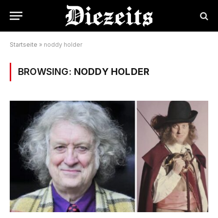
Startseite
»
noddy holder
BROWSING:
NODDY HOLDER