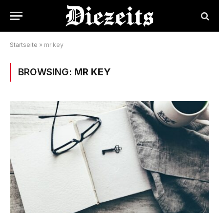
Startseite
»
mr key
BROWSING:
MR KEY